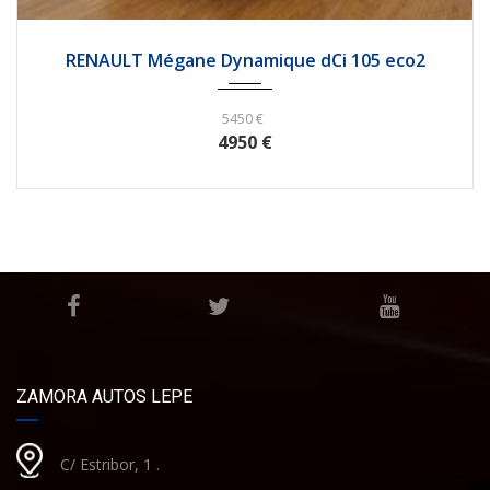
2010
256785
RENAULT Mégane Dynamique dCi 105 eco2
5450 €
4950 €
ZAMORA AUTOS LEPE
C/ Estribor, 1 .