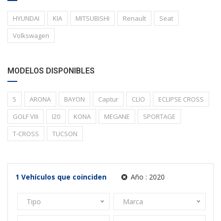
HYUNDAI
KIA
MITSUBISHI
Renault
Seat
Volkswagen
MODELOS DISPONIBLES
5
ARONA
BAYON
Captur
CLIO
ECLIPSE CROSS
GOLF VIII
I20
KONA
MEGANE
SPORTAGE
T-CROSS
TUCSON
1
Vehículos que coinciden
Año :
2020
Tipo
Marca