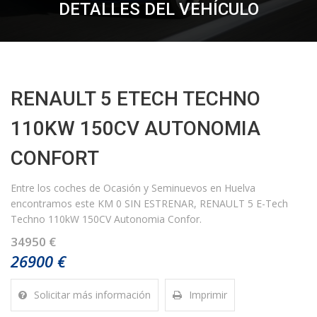
DETALLES DEL VEHÍCULO
RENAULT 5 ETECH TECHNO
110KW 150CV AUTONOMIA
CONFORT
Entre los coches de Ocasión y Seminuevos en Huelva
encontramos este KM 0 SIN ESTRENAR, RENAULT 5 E-Tech
Techno 110kW 150CV Autonomia Confor.
34950 €
26900 €
Solicitar más información
Imprimir