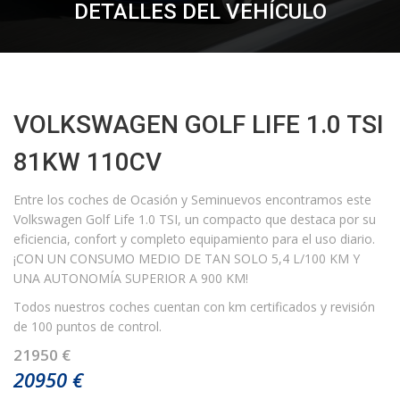
DETALLES DEL VEHÍCULO
VOLKSWAGEN GOLF LIFE 1.0 TSI
81KW 110CV
Entre los coches de Ocasión y Seminuevos encontramos este
Volkswagen Golf Life 1.0 TSI, un compacto que destaca por su
eficiencia, confort y completo equipamiento para el uso diario.
¡CON UN CONSUMO MEDIO DE TAN SOLO 5,4 L/100 KM Y
UNA AUTONOMÍA SUPERIOR A 900 KM!
Todos nuestros coches cuentan con km certificados y revisión
de 100 puntos de control.
21950 €
20950 €