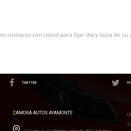
 contacto con usted para fijar día y hora de su c
TWITTER
Y
ZAMORA AUTOS AYAMONTE
Ci
Ta
C/ Cartaya, 12 (Frente a Estadio Blas Infante)