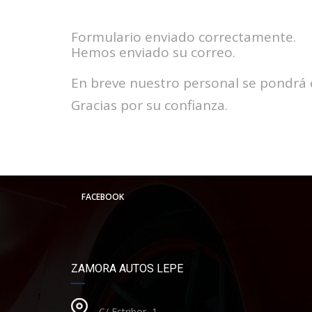
Formulario enviado correctamente.
Hemos enviado su correo.
En breve nuestro personal se pondrá en
Gracias por su confianza.
FACEBOOK
ZAMORA AUTOS LEPE
C/ Estribor, 1 .