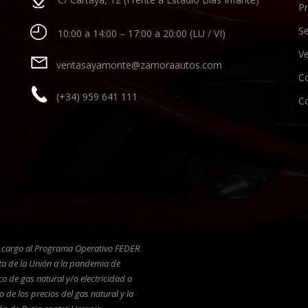
P
Se
10:00 a 14:00 – 17:00 a 20:00 (LU / VI)
Ve
ventasayamonte@zamoraautos.com
C
(+34) 959 641 111
C
n cargo al Programa Operativo FEDER
ta de la Unión a la pandemia de
 de gas natural y/o electricidad a
de los precios del gas natural y la