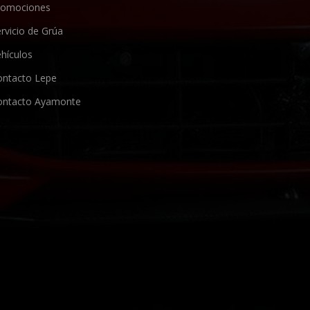
romociones
rvicio de Grúa
hículos
ontacto Lepe
ontacto Ayamonte